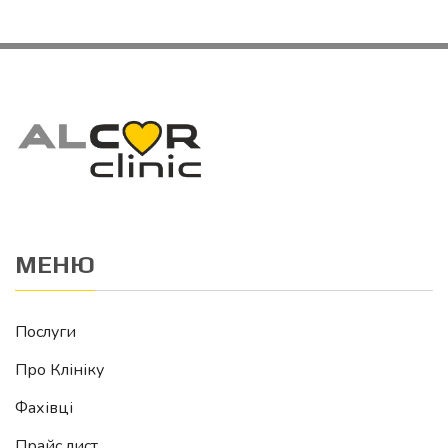
МЕНЮ
Послуги
Про Клініку
Фахівці
Прайс лист