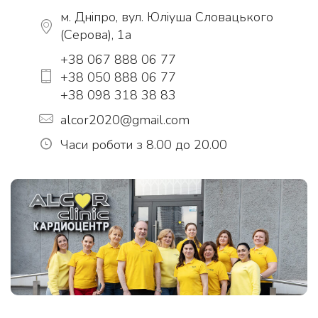
м. Дніпро, вул. Юліуша Словацького
(Серова), 1a
+38 067 888 06 77
+38 050 888 06 77
+38 098 318 38 83
alcor2020@gmail.com
Часи роботи з 8.00 до 20.00