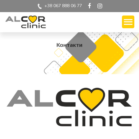
+38 067 888 06 77
Контакти