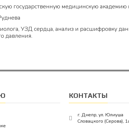
скую государственную медицинскую академию п
Руднева
диолога, УЗД сердца, анализ и расшифровку да
о давления.
Ю
КОНТАКТЫ
г. Днепр, ул. Юлиуша
Словацкого (Серова), 1
ике