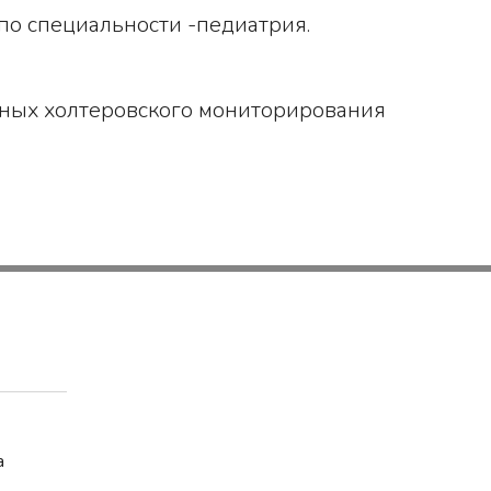
о специальности -педиатрия.
нных холтеровского мониторирования
a