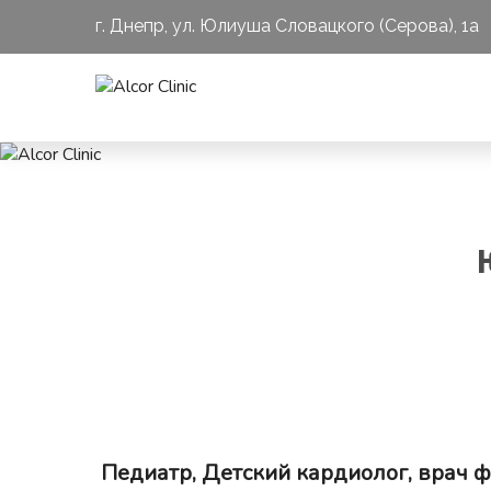
г. Днепр, ул. Юлиуша Словацкого (Серова), 1a
Педиатр, Детский кардиолог, врач ф