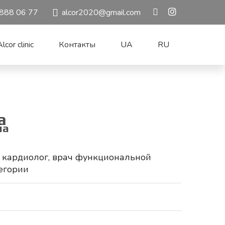
888 06 77
alcor2020@gmail.com
lcor clinic
Контакты
UA
RU
а
на
 кардиолог, врач функциональной
тегории