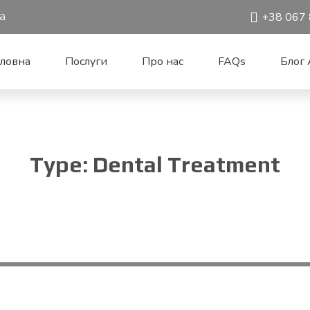
1a
+38 067 
оловна
Послуги
Про нас
FAQs
Блог A
Type: Dental Treatment