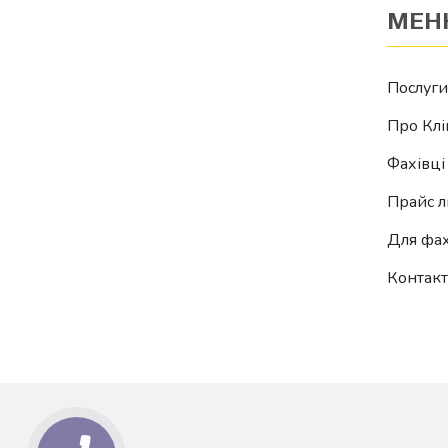
МЕН
Послуги
Про Клі
Фахівці
Прайс л
Для фах
Контак