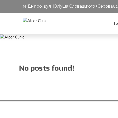
м. Дніпро, вул. Юліуша Словацького (Серова), 
Г
No posts found!