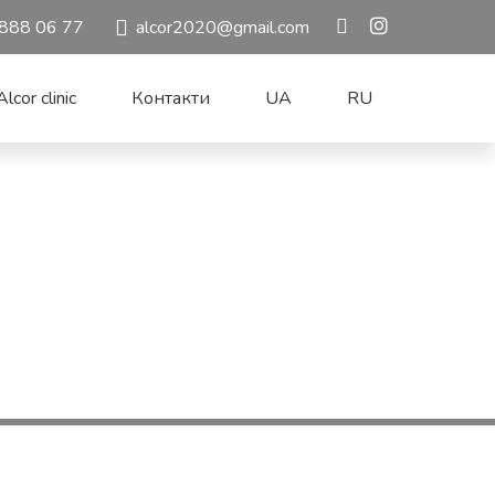
888 06 77
alcor2020@gmail.com
lcor clinic
Контакти
UA
RU