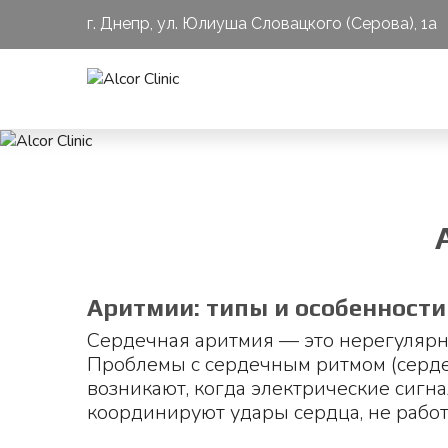
г. Днепр, ул. Юлиуша Словацкого (Серова), 1a
Аритмии: типы и особенности
Сердечная аритмия — это нерегулярн
Проблемы с сердечным ритмом (серд
возникают, когда электрические сигн
координируют удары сердца, не работ