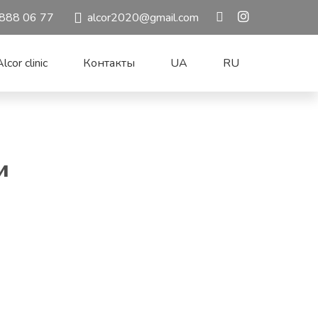
888 06 77
alcor2020@gmail.com
lcor clinic
Контакты
UA
RU
и