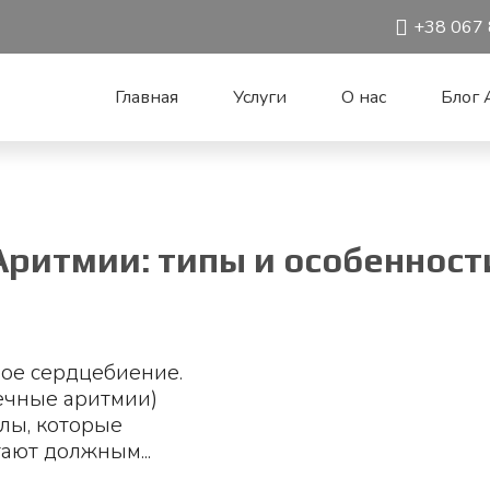
+38 067 
Главная
Услуги
О нас
Блог A
Аритмии: типы и особенност
ое сердцебиение.
ечные аритмии)
алы, которые
ают должным...