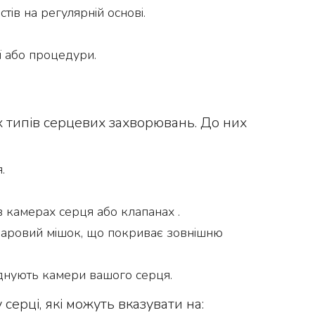
ів на регулярній основі.
ї або процедури.
х типів серцевих захворювань. До них
.
 в камерах серця або клапанах .
шаровий мішок, що покриває зовнішню
’єднують камери вашого серця.
ерці, які можуть вказувати на: