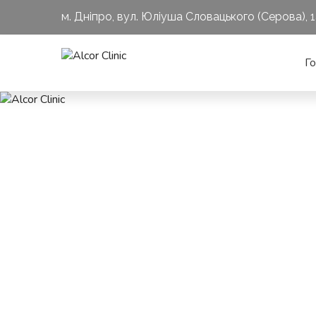
м. Дніпро, вул. Юліуша Словацького (Серова), 
Г