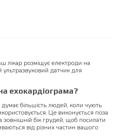
ваш лікар розміщує електроди на
й ультразвуковий датчик для
на ехокардіограма?
 думає більшість людей, коли чують
використовується. Це виконується поза
а зовнішній бік грудей, щоб посилати
дбиваються від різних частин вашого