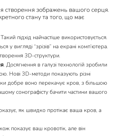
ля створення зображень вашого серця.
ретного стану та того, що має
. Такий підхід найчастіше використовується.
я у вигляді “зрізів” на екрані комп’ютера.
створення 3D-структури.
ня
. Досягнення в галузі технологій зробили
ою. Нові 3D-методи показують різні
льки добре воно перекачує кров, з більшою
ашому сонографісту бачити частини вашого
показує, як швидко протікає ваша кров, а
кож показує ваш кровотік, але він