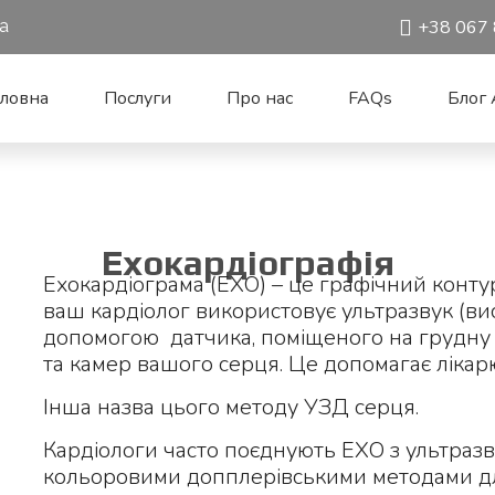
1a
+38 067 
оловна
Послуги
Про нас
FAQs
Блог A
Ехокардіографія
Ехокардіограма (ЕХО) – це графічний контур
ваш кардіолог використовує ультразвук (висо
допомогою датчика, поміщеного на грудну к
та камер вашого серця. Це допомагає лікар
Інша назва цього методу УЗД серця.
Кардіологи часто поєднують ЕХО з ультраз
кольоровими допплерівськими методами дл