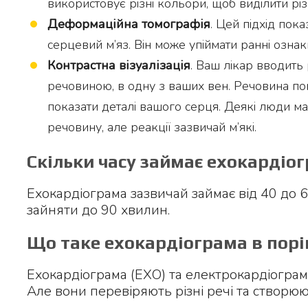
використовує різні кольори, щоб виділити різ
Деформаційна томографія
. Цей підхід пока
серцевий м’яз. Він може упіймати ранні озн
Контрастна візуалізація
. Ваш лікар вводить
речовиною, в одну з ваших вен. Речовина по
показати деталі вашого серця. Деякі люди ма
речовину, але реакції зазвичай м’які.
Скільки часу займає ехокардіо
Ехокардіограма зазвичай займає від 40 до 
зайняти до 90 хвилин.
Що таке ехокардіограма в порі
Ехокардіограма (ЕХО) та електрокардіограм
Але вони перевіряють різні речі та створюют