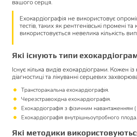
вашого серця.
Ехокардіографія не використовує опромін
тестів, таких як рентгенівські промені та
використовується невелика кількість ви
Які існують типи ехокардіогра
Існує кілька видів ехокардіограми. Кожен із
діагностиці та лікуванні серцевих захворюв
Трансторакальна ехокардіографія.
Черезстравохідна ехокардіографія.
Ехокардіографія з фізичним навантаженням ( 
Ехокардіографія внутрішньоутробного плода.
Які методики використовуються