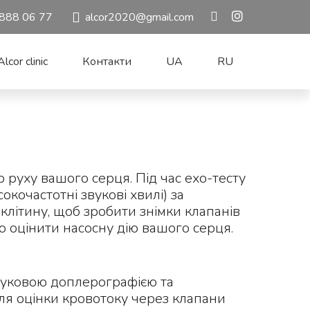
888 06 77
alcor2020@gmail.com
lcor clinic
Контакти
UA
RU
 руху вашого серця. Під час ехо-тесту
кочастотні звукові хвилі) за
літину, щоб зробити знімки клапанів
ю оцінити насосну дію вашого серця.
вуковою доплерографією та
я оцінки кровотоку через клапани