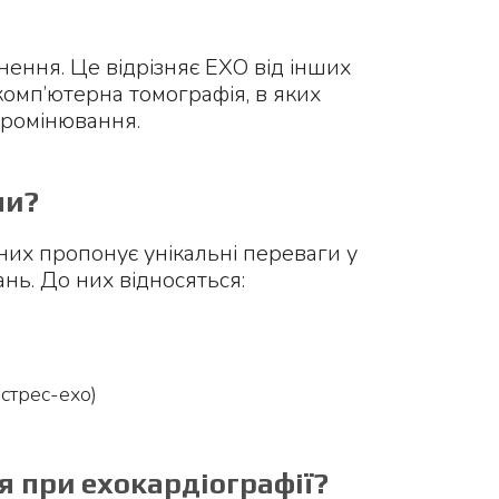
ення. Це відрізняє ЕХО від інших
 комп’ютерна томографія, в яких
промінювання.
ми?
 них пропонує унікальні переваги у
ань. До них відносяться:
стрес-ехо)
 при ехокардіографії?