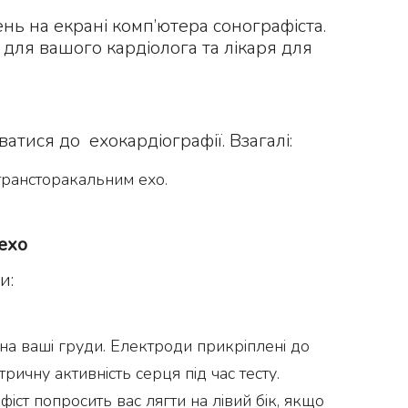
ень на екрані комп’ютера сонографіста.
 для вашого кардіолога та лікаря для
атися до ехокардіографії. Взагалі:
 трансторакальним ехо.
 ехо
и:
 на ваші груди. Електроди прикріплені до
ичну активність серця під час тесту.
іст попросить вас лягти на лівий бік, якщо