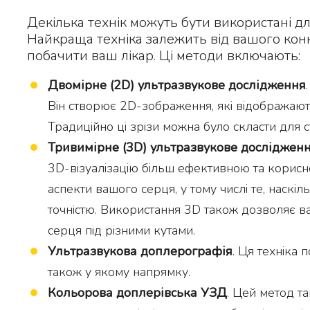
Декілька технік можуть бути використані д
Найкраща техніка залежить від вашого конк
побачити ваш лікар. Ці методи включають:
Дво
мірне (2D) ультразвукове дослідження
Він створює 2D-зображення, які відображаютьс
Традиційно ці зрізи можна було скласти для 
Тривимірне (3D) ультразвукове досліджен
3D-візуалізацію більш ефективною та корисн
аспекти вашого серця, у тому числі те, наскі
точністю. Використання 3D також дозволяє в
серця під різними кутами.
Ультразвукова доплерографія
. Ця техніка 
також у якому напрямку.
Кольорова доплерівська УЗД
. Цей метод та