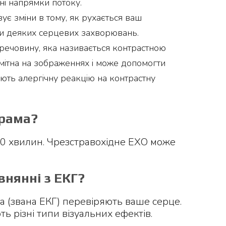
ні напрямки потоку.
зує зміни в тому, як рухається ваш
аки деяких серцевих захворювань.
 речовину, яка називається контрастною
мітна на зображеннях і може допомогти
ють алергічну реакцію на контрастну
грама?
60 хвилин. Чрезстравохідне ЕХО може
внянні з ЕКГ?
а (звана ЕКГ) перевіряють ваше серце.
ь різні типи візуальних ефектів.