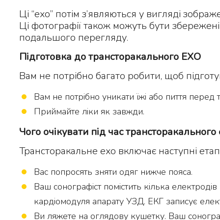
Ці “ехо” потім з’являються у вигляді зображ
Ці фотографії також можуть бути збережені
подальшого перегляду.
Підготовка до трансторакального ЕХО
Вам не потрібно багато робити, щоб підготув
Вам не потрібно уникати їжі або пиття перед
Приймайте ліки як завжди.
Чого очікувати під час трансторакального
Трансторакальне ехо включає наступні етап
Вас попросять зняти одяг нижче пояса.
Ваш сонографіст помістить кілька електродів
кардіомодуля апарату УЗД. ЕКГ записує електр
Ви ляжете на оглядову кушетку. Ваш сонограф