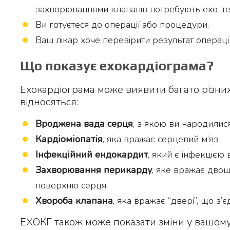
захворюваннями клапанів потребують ехо-тест
Ви готуєтеся до операції або процедури.
Ваш лікар хоче перевірити результат операці
Що показує ехокардіограма?
Ехокардіограма може виявити багато різни
відносяться:
Вроджена вада серця
, з якою ви народилися
Кардіоміопатія
, яка вражає серцевий м’яз.
Інфекційний ендокардит
, який є інфекцією
Захворювання перикарду
, яке вражає дво
поверхню серця.
Хвороба клапана
, яка вражає “двері”, що з
ЕХОКГ також може показати зміни у вашому с